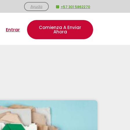
Ayuda
+57 301 5862270
Comienza A Enviar
Entrar
Ahora